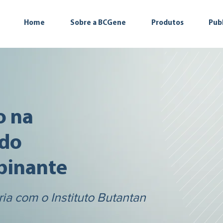
Home
Sobre a BCGene
Produtos
Pub
o na
 do
binante
ia com o Instituto Butantan