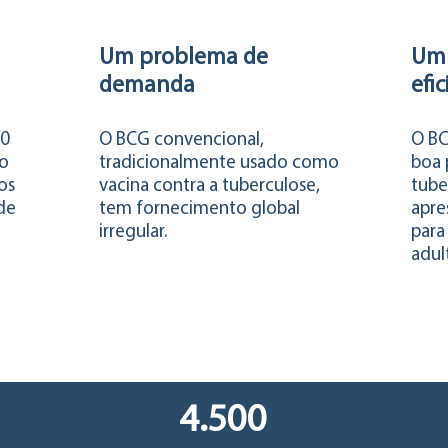
Um problema de
Um 
demanda
efic
10
O BCG convencional,
O BC
no
tradicionalmente usado como
boa 
os
vacina contra a tuberculose,
tube
 de
tem fornecimento global
apre
irregular.
para
adul
4.500