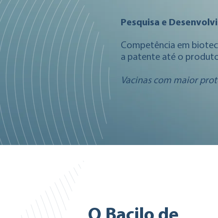
Pesquisa e Desenvolv
Competência em biotec
a patente até o produt
Vacinas com maior prot
O Bacilo de