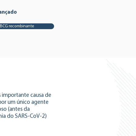
ançado
 BCG recombinante
s importante causa de
por um único agente
oso (antes da
ia do SARS-CoV-2)