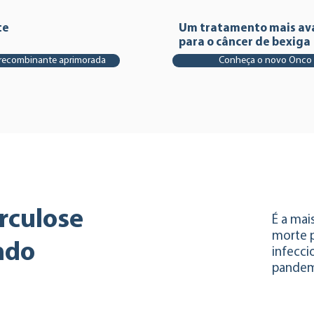
te
Um tratamento mais av
para o câncer de bexiga
 recombinante aprimorada
Conheça o novo Onco
rculose
É a mai
morte 
ndo
infecci
pandem