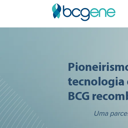
Pioneirism
tecnologia
BCG recom
Uma parcer