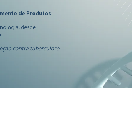
imento de Produtos
nologia, desde
o
eção contra tuberculose