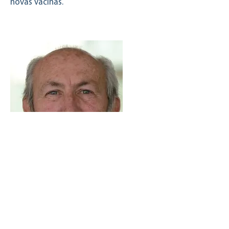
novas vacinas.
Aldo Taglabue
Conselheiro de Negócios
Imunologista com 45 anos de