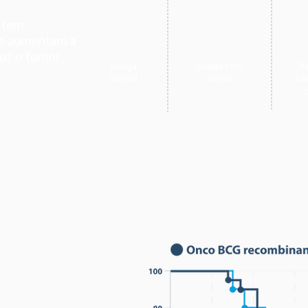
 tem
ue aumentam a
uz o tumor.
Bexiga
Bexiga com
B
normal
tumor
tum