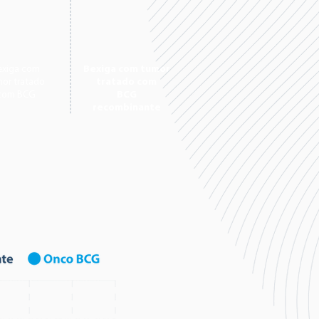
exiga com
Bexiga com tumor
or tratado
tratado com
com BCG
BCG
recombinante