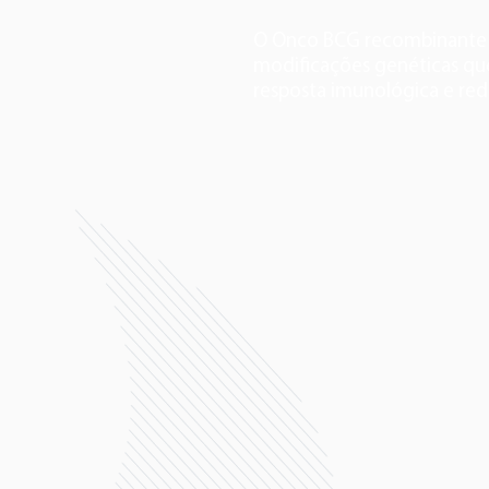
O Onco BCG recombinante
modificações genéticas q
resposta imunológica e red