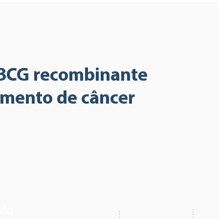
BCG recombinante
amento de câncer
ado