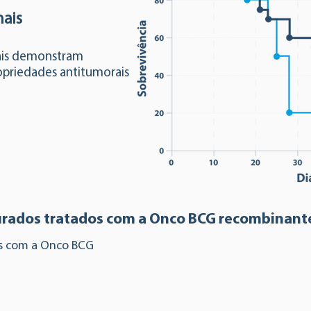
nais
ais demonstram
opriedades antitumorais
urados tratados com a Onco BCG recombinant
os com a Onco BCG